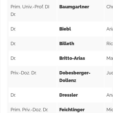
Prim. Univ.-Prof. DI
Baumgartner
Ch
Dr.
Dr.
Biebl
Ar
Dr.
Billeth
Ri
Dr.
Britto-Arias
Ma
Priv.-Doz. Dr.
Dobesberger-
Jud
Dollenz
Dr.
Dressler
An
Prim. Priv.-Doz. Dr.
Feichtinger
Mi