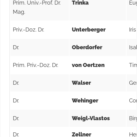
Prim. Univ.-Prof. Dr.
Trinka
Eu
Mag.
Priv.-Doz. Dr.
Unterberger
Iris
Dr.
Oberdorfer
Isa
Prim. Priv.-Doz. Dr.
von Oertzen
Tim
Dr.
Walser
Ge
Dr.
Wehinger
Co
Dr.
Weigl-Vlastos
Bir
Dr.
Zellner
He