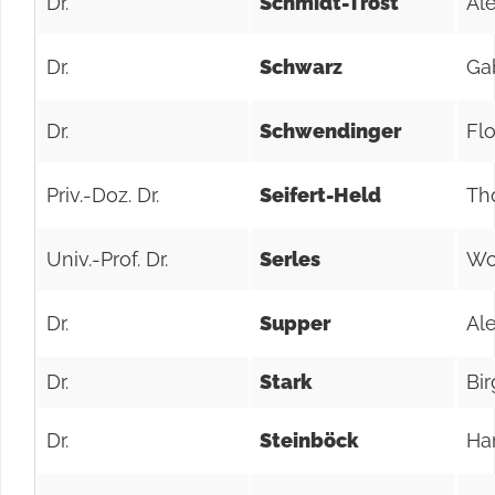
Dr.
Schmidt-Trost
Al
Dr.
Schwarz
Ga
Dr.
Schwendinger
Flo
Priv.-Doz. Dr.
Seifert-Held
Th
Univ.-Prof. Dr.
Serles
Wo
Dr.
Supper
Al
Dr.
Stark
Bir
Dr.
Steinböck
Ha