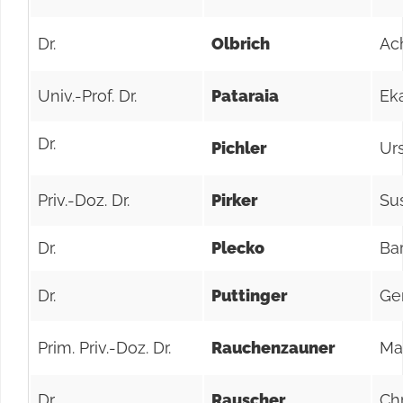
Dr.
Olbrich
Ac
Univ.-Prof. Dr.
Pataraia
Ek
Dr.
Pichler
Ur
Priv.-Doz. Dr.
Pirker
Su
Dr.
Plecko
Ba
Dr.
Puttinger
Ge
Prim. Priv.-Doz. Dr.
Rauchenzauner
Ma
Dr.
Rauscher
Chr