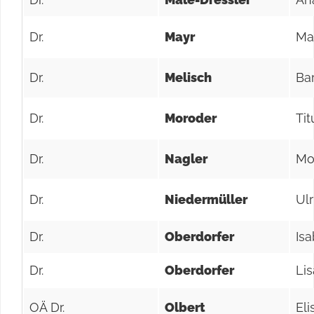
Dr.
Mayr
Ma
Dr.
Melisch
Ba
Dr.
Moroder
Tit
Dr.
Nagler
Mo
Dr.
Niedermüller
Ulr
Dr.
Oberdorfer
Isa
Dr.
Oberdorfer
Lis
OÄ Dr.
Olbert
Eli