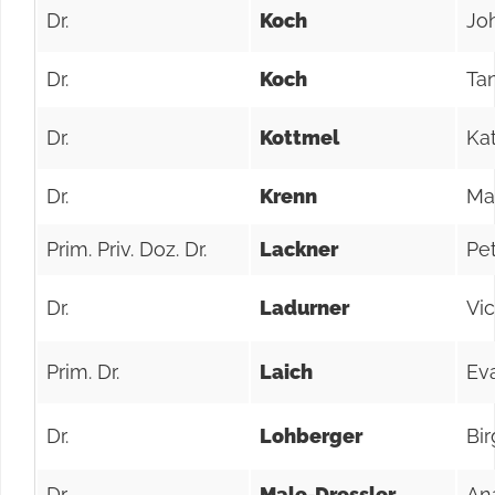
Dr.
Koch
Jo
Dr.
Koch
Ta
Dr.
Kottmel
Ka
Dr.
Krenn
Ma
Prim. Priv. Doz. Dr.
Lackner
Pe
Dr.
Ladurner
Vic
Prim. Dr.
Laich
Ev
Dr.
Lohberger
Bir
Dr.
Male-Dressler
An