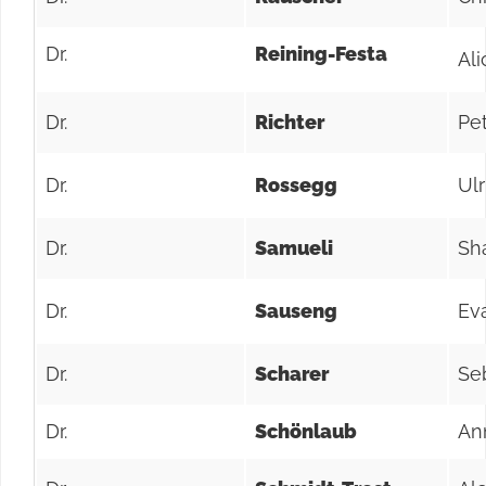
Dr.
Reining-Festa
Ali
Dr.
Richter
Pe
Dr.
Rossegg
Ulr
Dr.
Samueli
Sh
Dr.
Sauseng
Ev
Dr.
Scharer
Se
Dr.
Schönlaub
An