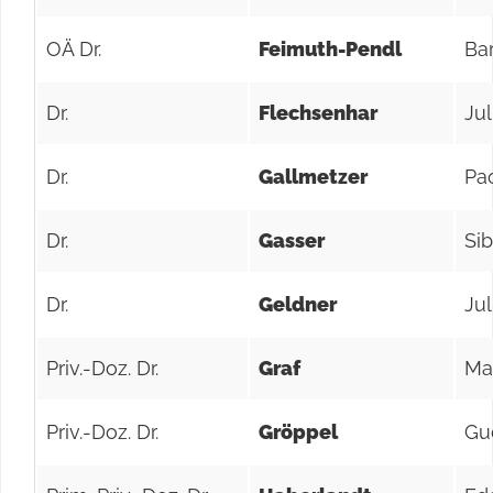
OÄ Dr.
Feimuth-Pendl
Ba
Dr.
Flechsenhar
Jul
Dr.
Gallmetzer
Pa
Dr.
Gasser
Sib
Dr.
Geldner
Jul
Priv.-Doz. Dr.
Graf
Ma
Priv.-Doz. Dr.
Gröppel
Gu