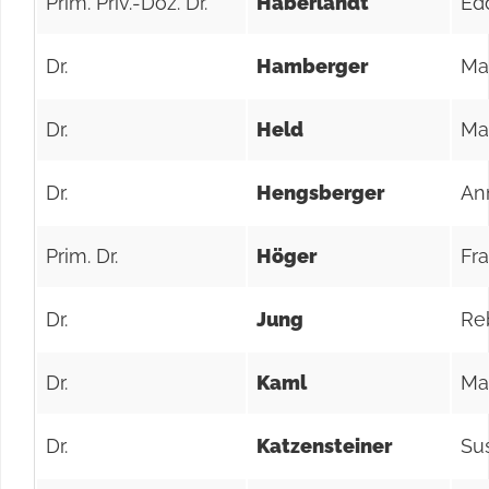
Prim. Priv.-Doz. Dr.
Haberlandt
Ed
Dr.
Hamberger
Ma
Dr.
Held
Ma
Dr.
Hengsberger
An
Prim. Dr.
Höger
Fr
Dr.
Jung
Re
Dr.
Kaml
Ma
Dr.
Katzensteiner
Su