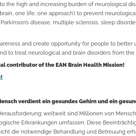
o the high and increasing burden of neurological dis
rain, one life, one approach’) to prevent neurological
arkinson’s disease, multiple sclerosis, sleep disorder
awareness and create opportunity for people to better
nd to treat neurological and brain disorders from the
cial contributor of the EAN Brain Health Mission!
e!
 Mensch verdient ein gesundes Gehirn und ein ges
r Herausforderung: weltweit sind Millionen von Mens
ologische Erkrankungen umfassen. Diese Beeinträchti
 nicht die notwendige Behandlung und Betreuung erha