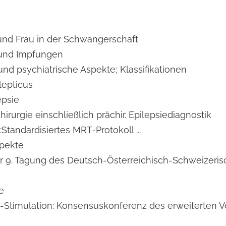
und Frau in der Schwangerschaft
 und Impfungen
nd psychiatrische Aspekte; Klassifikationen
lepticus
epsie
rurgie einschließlich prächir. Epilepsiediagnostik
Standardisiertes MRT-Protokoll ...
pekte
r 9. Tagung des Deutsch-Österreichisch-Schweizerisch
e
Stimulation: Konsensuskonferenz des erweiterten Vo